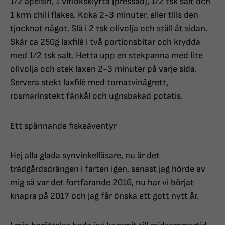
1/2 apelsin, 1 vitlöksklyfta (pressad), 1/2 tsk salt och
1 krm chili flakes. Koka 2-3 minuter, eller tills den
tjocknat något. Slå i 2 tsk olivolja och ställ åt sidan.
Skär ca 250g laxfilé i två portionsbitar och krydda
med 1/2 tsk salt. Hetta upp en stekpanna med lite
olivolja och stek laxen 2-3 minuter på varje sida.
Servera stekt laxfilé med tomatvinägrett,
rosmarinstekt fänkål och ugnsbakad potatis.
Ett spännande fiskeäventyr
Hej alla glada synvinkelläsare, nu är det
trädgårdsdrängen i farten igen, senast jag hörde av
mig så var det fortfarande 2016, nu har vi börjat
knapra på 2017 och jag får önska ett gott nytt år.