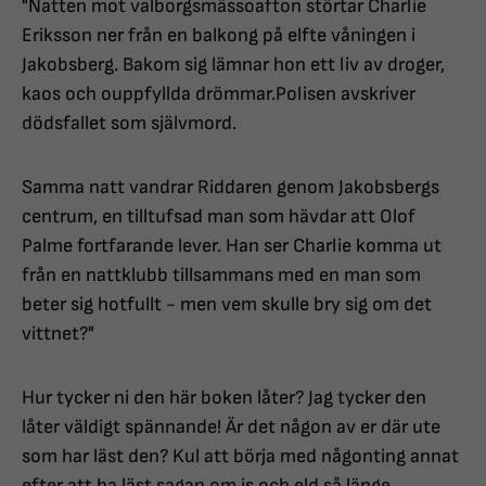
"Natten mot valborgsmässoafton störtar Charlie
Eriksson ner från en balkong på elfte våningen i
Jakobsberg. Bakom sig lämnar hon ett liv av droger,
kaos och ouppfyllda drömmar.Polisen avskriver
dödsfallet som självmord.
Samma natt vandrar Riddaren genom Jakobsbergs
centrum, en tilltufsad man som hävdar att Olof
Palme fortfarande lever. Han ser Charlie komma ut
från en nattklubb tillsammans med en man som
beter sig hotfullt - men vem skulle bry sig om det
vittnet?"
Hur tycker ni den här boken låter? Jag tycker den
låter väldigt spännande! Är det någon av er där ute
som har läst den? Kul att börja med någonting annat
efter att ha läst sagan om is och eld så länge.