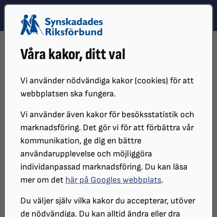
Hoppa till innehåll
Hoppa till hitta snabbt
TEMA
SÖK
MENY
STARTSIDA
DISTRIKT, LOKAL- OCH BRANSCHFÖRENINGAR
Våra kakor, ditt val
DISTRIKT
SRF ÖREBRO LÄN
SYNVINKELN
SYNVINKELN 2017
JANUARI
Vi använder nödvändiga kakor (cookies) för att
webbplatsen ska fungera.
Vi använder även kakor för besöksstatistik och
marknadsföring. Det gör vi för att förbättra vår
kommunikation, ge dig en bättre
användarupplevelse och möjliggöra
individanpassad marknadsföring. Du kan läsa
mer om det
här på Googles webbplats
.
SYNvinkeln - Januari
Du väljer själv vilka kakor du accepterar, utöver
de nödvändiga. Du kan alltid ändra eller dra