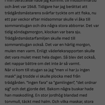
I min berättelse hade jag kommit till midsommartid
och året var 1948. Tidigare har jag berättat att
trädgårdsmästarens svärfar tyckte om att fiska, nu
ett par veckor efter midsommar skulle vi åka till
sommarstugan och dra några stora abborrar. Det var
tidig söndagsmorgon, klockan var bara sju.
Trädgårdsmästarfamiljen skulle med till
sommarstugan också. Det var en härlig morgon,
mulen men varm. Enligt väderleksrapporten skulle
det vara mulet mest hela dagen. Så blev det också,
det nappar bättre om det inte är så varmt.
När vi kom till stugan sa jag "men vi har ju ingen
mask" jag trodde vi skulle plocka med från
trädgården. "Ingen fara" sa "gamlingen", "det ordnar
sig" och det gjorde det. Bakom några buskar hade
han maskodling. En stor jordhög blandad med
torvmull, täckt med halm. Och vilka maskar, stora