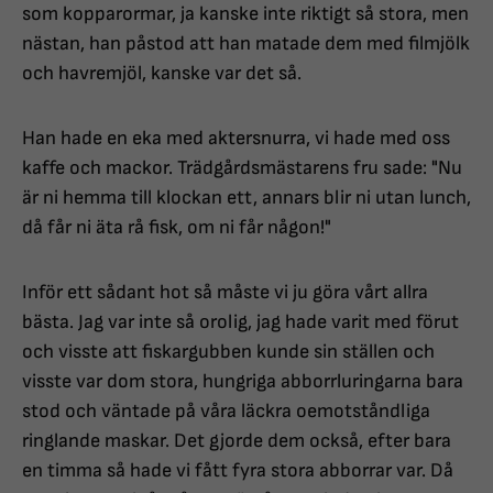
som kopparormar, ja kanske inte riktigt så stora, men
nästan, han påstod att han matade dem med filmjölk
och havremjöl, kanske var det så.
Han hade en eka med aktersnurra, vi hade med oss
kaffe och mackor. Trädgårdsmästarens fru sade: "Nu
är ni hemma till klockan ett, annars blir ni utan lunch,
då får ni äta rå fisk, om ni får någon!"
Inför ett sådant hot så måste vi ju göra vårt allra
bästa. Jag var inte så orolig, jag hade varit med förut
och visste att fiskargubben kunde sin ställen och
visste var dom stora, hungriga abborrluringarna bara
stod och väntade på våra läckra oemotståndliga
ringlande maskar. Det gjorde dem också, efter bara
en timma så hade vi fått fyra stora abborrar var. Då