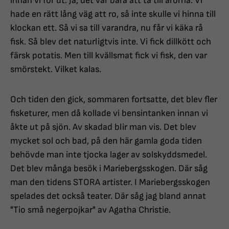
innan vi for ut. Ja, det var bara att ta till årorna. Vi
hade en rätt lång väg att ro, så inte skulle vi hinna till
klockan ett. Så vi sa till varandra, nu får vi käka rå
fisk. Så blev det naturligtvis inte. Vi fick dillkött och
färsk potatis. Men till kvällsmat fick vi fisk, den var
smörstekt. Vilket kalas.
Och tiden den gick, sommaren fortsatte, det blev fler
fisketurer, men då kollade vi bensintanken innan vi
åkte ut på sjön. Av skadad blir man vis. Det blev
mycket sol och bad, på den här gamla goda tiden
behövde man inte tjocka lager av solskyddsmedel.
Det blev många besök i Mariebergsskogen. Där såg
man den tidens STORA artister. I Mariebergsskogen
spelades det också teater. Där såg jag bland annat
"Tio små negerpojkar" av Agatha Christie.