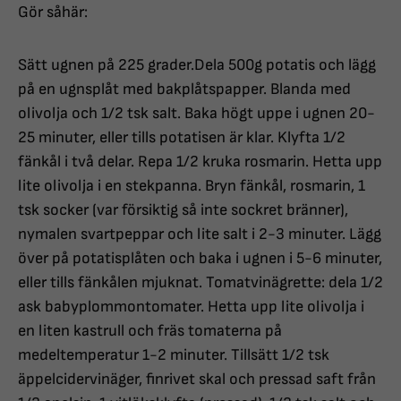
Gör såhär:
Sätt ugnen på 225 grader.Dela 500g potatis och lägg
på en ugnsplåt med bakplåtspapper. Blanda med
olivolja och 1/2 tsk salt. Baka högt uppe i ugnen 20-
25 minuter, eller tills potatisen är klar. Klyfta 1/2
fänkål i två delar. Repa 1/2 kruka rosmarin. Hetta upp
lite olivolja i en stekpanna. Bryn fänkål, rosmarin, 1
tsk socker (var försiktig så inte sockret bränner),
nymalen svartpeppar och lite salt i 2-3 minuter. Lägg
över på potatisplåten och baka i ugnen i 5-6 minuter,
eller tills fänkålen mjuknat. Tomatvinägrette: dela 1/2
ask babyplommontomater. Hetta upp lite olivolja i
en liten kastrull och fräs tomaterna på
medeltemperatur 1-2 minuter. Tillsätt 1/2 tsk
äppelcidervinäger, finrivet skal och pressad saft från