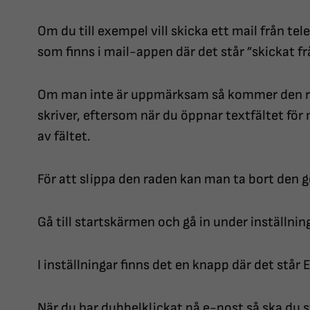
Om du till exempel vill skicka ett mail från tel
som finns i mail-appen där det står ”skickat f
Om man inte är uppmärksam så kommer den ra
skriver, eftersom när du öppnar textfältet fö
av fältet.
För att slippa den raden kan man ta bort den g
Gå till startskärmen och gå in under inställnin
I inställningar finns det en knapp där det står 
När du har dubbelklickat på e-post så ska du