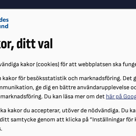
Om oss
Vå
or, ditt val
Påverkansarbete
Synskador
ändiga kakor (cookies) för att webbplatsen ska fung
 kakor för besöksstatistik och marknadsföring. Det gö
ÖRENINGAR
DISTRIKT
SRF ÖREBRO LÄN
SYNVINKELN
SYNV
mmunikation, ge dig en bättre användarupplevelse o
 marknadsföring. Du kan läsa mer om det
här på Goo
ilka kakor du accepterar, utöver de nödvändiga. Du ka
a ditt samtycke genom att klicka på ”Inställningar för
.