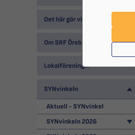
Det här gör vi
Om SRF Örebro
Lokalföreningar
SYNvinkeln
Aktuell - SYNvinkel
SYNvinkeln 2026