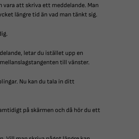
n vara att skriva ett meddelande. Man
ycket längre tid än vad man tänkt sig.
dig.
delande, letar du istället upp en
mellanslagstangenten till vänster.
lingar. Nu kan du tala in ditt
samtidigt på skärmen och då hör du ett
. Vill man skriva något längre kan