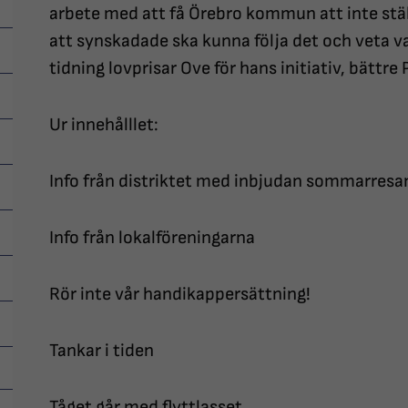
arbete med att få Örebro kommun att inte ställ
att synskadade ska kunna följa det och veta va
tidning lovprisar Ove för hans initiativ, bättre 
Ur innehålllet:
Info från distriktet med inbjudan sommarresa
Info från lokalföreningarna
Rör inte vår handikappersättning!
Tankar i tiden
Tåget går med flyttlasset