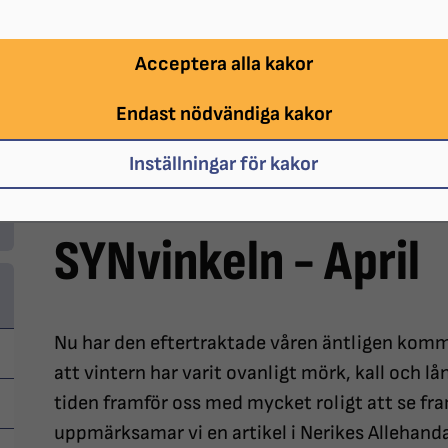
Acceptera alla kakor
Endast nödvändiga kakor
Inställningar för kakor
SYNvinkeln - April
Nu har den eftertraktade våren äntligen kommi
att vintern har varit ovanligt mörk, kall och l
tiden framför oss med mycket roligt att se fr
uppmärksamar vi en artikel i Nerikes Allehand