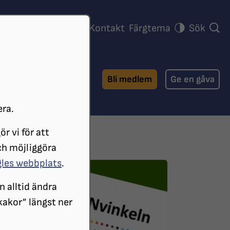
ra föreningar
Press
Kontakt
Färgtema
Sök
Bli medlem
Ge en gåva
era.
r vi för att
INKELN 2018
APRIL
ch möjliggöra
gles webbplats
.
n alltid ändra
 kakor” längst ner