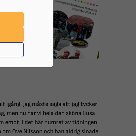
t igång. Jag måste säga att jag tycker
ång, men nu har vi hela den sköna ljusa
am emot. I det här numret av tidningen
a om Ove Nilsson och han aldrig sinade