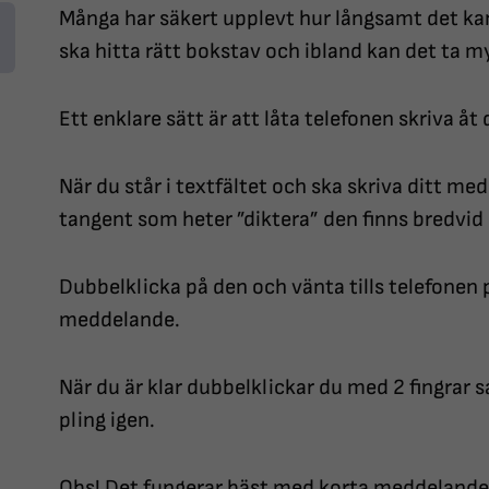
Många har säkert upplevt hur långsamt det ka
ska hitta rätt bokstav och ibland kan det ta m
Ett enklare sätt är att låta telefonen skriva åt 
När du står i textfältet och ska skriva ditt med
tangent som heter ”diktera” den finns bredvid 
Dubbelklicka på den och vänta tills telefonen p
meddelande.
När du är klar dubbelklickar du med 2 fingrar 
pling igen.
Obs! Det fungerar bäst med korta meddelanden