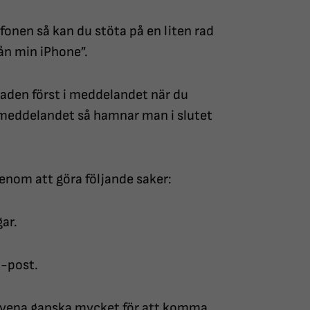
efonen så kan du stöta på en liten rad
rån min iPhone”.
den först i meddelandet när du
r meddelandet så hamnar man i slutet
enom att göra följande saker:
gar.
E-post.
 svepa ganska mycket för att komma