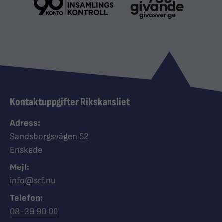
Kontaktuppgifter Rikskansliet
Adress:
Sandsborgsvägen 52
Enskede
Mejl:
info@srf.nu
Telefon:
Ring Synskadades riksförbund
08-39 90 00