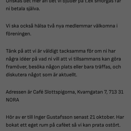
Önskas det mer än det vi bjuder på t.ex smörgås får
ni betala själva.
Vi ska också hälsa två nya medlemmar välkomna i
föreningen.
Tänk på att vi är väldigt tacksamma för om ni har
några idéer på vad ni vill att vi tillsammans kan göra
framöver, besöka någon plats eller bara träffas, och
diskutera något som är aktuellt.
Adressen är Café Slottspigorna, Kvarngatan 7, 713 31
NORA
Hör av er till Inger Gustafsson senast 21 oktober. Har
bokat ett eget rum på caféet så vi kan prata ostört.