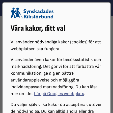
Hoppa till innehåll
Hoppa till hitta snabbt
TEMA
SÖK
MENY
STARTSIDA
DISTRIKT, LOKAL- OCH BRANSCHFÖRENINGAR
Våra kakor, ditt val
DISTRIKT
SRF ÖREBRO LÄN
SYNVINKELN
SYNVINKELN 2024
OKTOBER
Vi använder nödvändiga kakor (cookies) för att
webbplatsen ska fungera.
Vi använder även kakor för besöksstatistik och
marknadsföring. Det gör vi för att förbättra vår
kommunikation, ge dig en bättre
användarupplevelse och möjliggöra
individanpassad marknadsföring. Du kan läsa
mer om det
här på Googles webbplats
.
SYNvinkeln Oktober
Du väljer själv vilka kakor du accepterar, utöver
de nödvändiga. Du kan alltid ändra eller dra