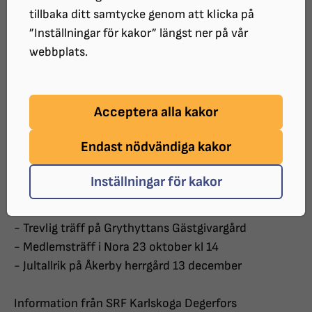
tillbaka ditt samtycke genom att klicka på
Innehållsförteckning
”Inställningar för kakor” längst ner på vår
webbplats.
Förord
Acceptera alla kakor
Information från distriktet
- Varning för bedrägerimejl.
Endast nödvändiga kakor
- Kallelse till medlemsdagen 23 november.
- Jultallrik på Åkerby herrgård 13 december
Inställningar för kakor
Information från SRF Bergslagen
- Trevlig träff på Grythyttans Gästgivargård
- Medlemsträff i Nora 23 oktober kl 14
- Jultallrik på Åkerby herrgård 13 december
Information från SRF Karlskoga Degerfors