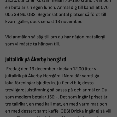
13.30. Lunchen kostar mellan 70-130 kronor. Var och
en betalar sin egen lunch. Anmäl dig till kansliet 076
005 39 96. OBS! Begränsat antal platser så först till
kvarn gäller, dock senast 13 november.
Vid anmälan så säg till om du har någon matallergi
som vi måste ta hänsyn till.
Jultallrik på Åkerby herrgård
Fredag den 13 december klockan 12.00 äter vi
jultallrik på Åkerby Herrgård i Nora där samtliga
lokalföreningar bjudits in. Ju fler vi blir, desto
trevligare julstämning så passa på och anmäl er. Du
som medlem betalar 150:-. Det som ingår i priset är
tre tallrikar, en med kall mat, en med varm mat och
en med dessert samt kaffe. OBS! Dricka ingår ej så vill