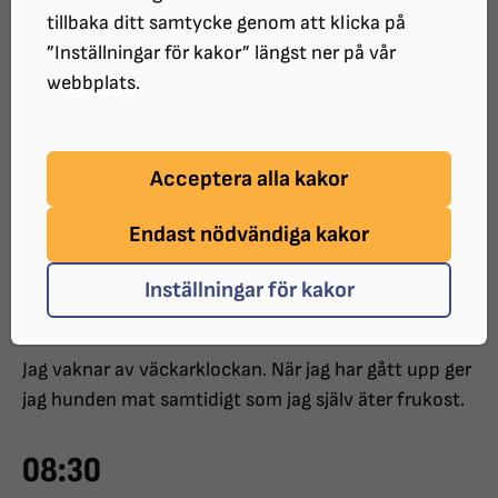
tillbaka ditt samtycke genom att klicka på
ledarhundsföraren med den
”Inställningar för kakor” längst ner på vår
ljusa labradoren
webbplats.
Välkommen att hänga med på en
Acceptera alla kakor
alldeles vanlig dag med ledarhund, ur en
Endast nödvändiga kakor
ledarhundsförares perspektiv.
Inställningar för kakor
07:00
Jag vaknar av väckarklockan. När jag har gått upp ger
jag hunden mat samtidigt som jag själv äter frukost.
08:30