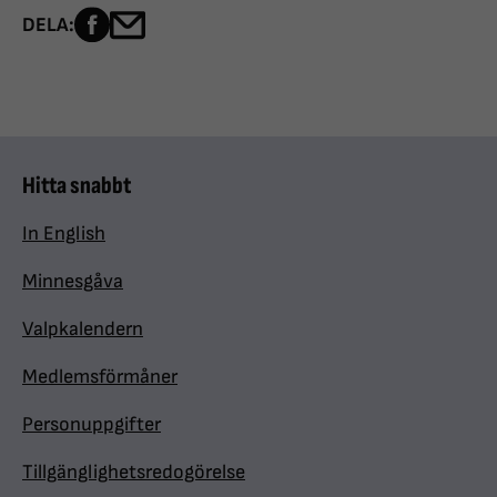
Dela sidan på Facebook
Dela sidan med e-post
DELA:
Hitta snabbt
In English
Minnesgåva
Valpkalendern
Medlemsförmåner
Personuppgifter
Tillgänglighetsredogörelse