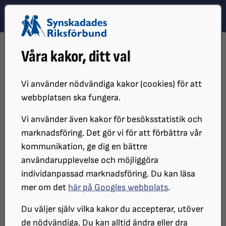
Hoppa till innehåll
Hoppa till hitta snabbt
TEMA
SÖK
MENY
STARTSIDA
RÅD OCH STÖD
ATT HA EN SYNNEDSÄTTNING
Våra kakor, ditt val
SYNSKADADE BERÄTTAR
– JAG ÄR DEN AKTIVA LEDARHUNDSFÖRAREN MED DEN LJUSA
LABRADOREN
Vi använder nödvändiga kakor (cookies) för att
webbplatsen ska fungera.
Vi använder även kakor för besöksstatistik och
marknadsföring. Det gör vi för att förbättra vår
kommunikation, ge dig en bättre
användarupplevelse och möjliggöra
individanpassad marknadsföring. Du kan läsa
mer om det
här på Googles webbplats
.
Du väljer själv vilka kakor du accepterar, utöver
– Jag är den aktiva
de nödvändiga. Du kan alltid ändra eller dra