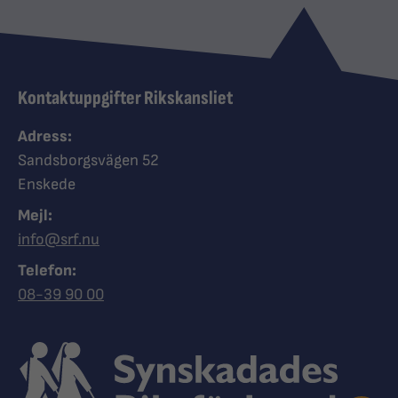
Kontaktuppgifter Rikskansliet
Adress:
Sandsborgsvägen 52
Enskede
Mejl:
info@srf.nu
Telefon:
Ring Synskadades riksförbund
08-39 90 00