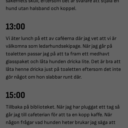
säkerhets skull, eftersom det är svårare att stjäla en
hund utan halsband och koppel.
13:00
Vi äter lunch på ett av caféerna där jag vet att vi är
välkomna som ledarhundsekipage. När jag går på
toaletten passar jag på att ta fram ett medhavt
glasspaket och låta hunden dricka lite. Det är bra att
låta henne dricka just på toaletten eftersom det inte
gör något om hon slabbar runt där.
15:00
Tillbaka på biblioteket. När jag har pluggat ett tag så
går jag till cafeterian för att ta en kopp kaffe. När
någon frågar vad hunden heter brukar jag säga att