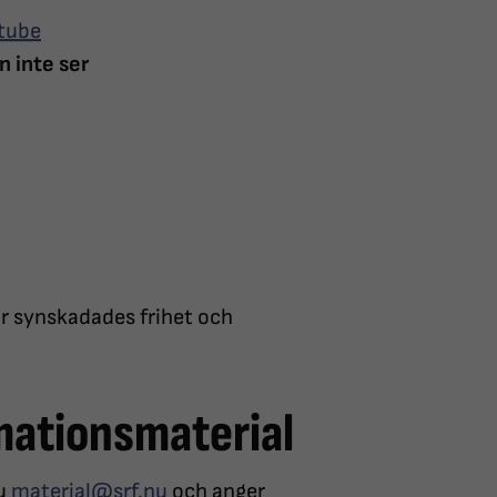
utube
n inte ser
ör synskadades frihet och
rmationsmaterial
du
material@srf.nu
och anger