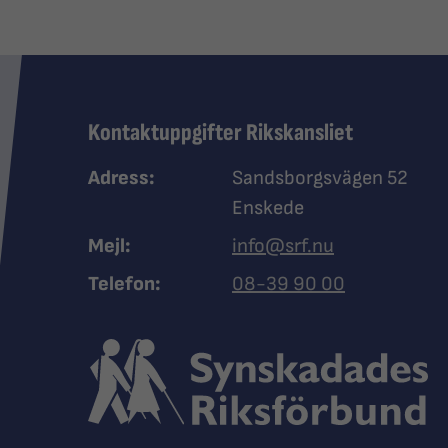
Kontaktuppgifter Rikskansliet
Adress:
Sandsborgsvägen 52
Enskede
Mejl:
info@srf.nu
Ring Synskadades riksfö
Telefon:
08-39 90 00