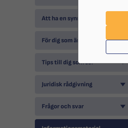
Att ha en synnedsättning
För dig som är anhörig
Tips till dig som ser
Juridisk rådgivning
Frågor och svar