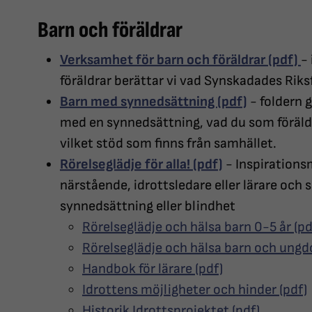
Barn och föräldrar
Verksamhet för barn och föräldrar (pdf)
-
föräldrar berättar vi vad Synskadades Riksf
Barn med synnedsättning (pdf)
- foldern g
med en synnedsättning, vad du som förälde
vilket stöd som finns från samhället.
Rörelseglädje för alla! (pdf)
- Inspirationsm
närstående, idrottsledare eller lärare o
synnedsättning eller blindhet
Rörelseglädje och hälsa barn 0-5 år (pd
Rörelseglädje och hälsa barn och ungd
Handbok för lärare (pdf)
Idrottens möjligheter och hinder (pdf)
Historik Idrottsprojektet (pdf)