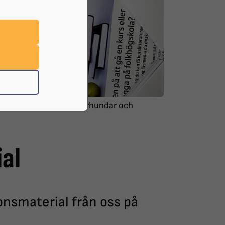
g, syntolkning till ledarhundar och
al
ionsmaterial från oss på