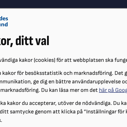
Om oss
Vå
or, ditt val
Påverkansarbete
Synskador
ändiga kakor (cookies) för att webbplatsen ska fung
 kakor för besöksstatistik och marknadsföring. Det gö
ATERIAL
mmunikation, ge dig en bättre användarupplevelse o
 marknadsföring. Du kan läsa mer om det
här på Goo
ilka kakor du accepterar, utöver de nödvändiga. Du ka
a ditt samtycke genom att klicka på ”Inställningar för
.