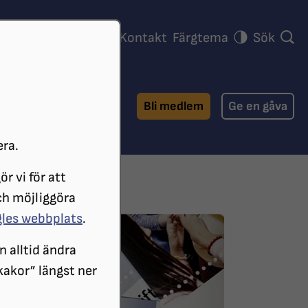
ra föreningar
Press
Kontakt
Färgtema
Sök
Bli medlem
Ge en gåva
era.
r vi för att
ch möjliggöra
gles webbplats
.
n alltid ändra
 kakor” längst ner