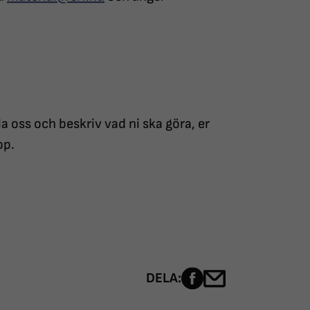
a oss och beskriv vad ni ska göra, er
op.
Dela sidan på Fac
Dela sidan me
DELA: