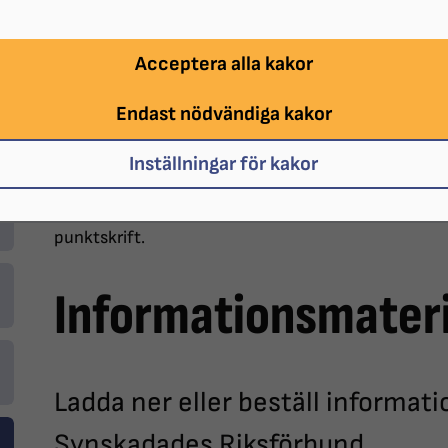
Acceptera alla kakor
Endast nödvändiga kakor
Inställningar för kakor
SRF har informationsmaterial om allt ifrån ledsagnin
punktskrift.
Informationsmateri
Ladda ner eller beställ informat
Synskadades Riksförbund.