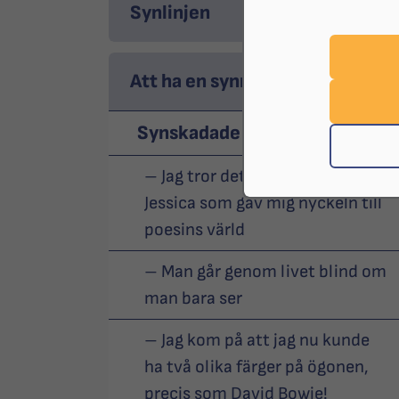
Synlinjen
Att ha en synnedsättning
Synskadade berättar
– Jag tror det var min mamma
Jessica som gav mig nyckeln till
poesins värld
– Man går genom livet blind om
man bara ser
– Jag kom på att jag nu kunde
ha två olika färger på ögonen,
precis som David Bowie!