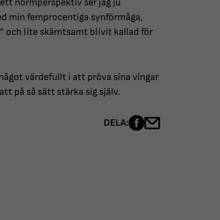
ett normperspektiv ser jag ju
, med min femprocentiga synförmåga,
” och lite skämtsamt blivit kallad för
något värdefullt i att pröva sina vingar
att på så sätt stärka sig själv.
Dela sidan på Fac
Dela sidan me
DELA: