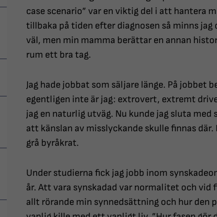
case scenario” var en viktig del i att hantera 
tillbaka på tiden efter diagnosen så minns jag
väl, men min mamma berättar en annan historia
rum ett bra tag.
Jag hade jobbat som säljare länge. På jobbet b
egentligen inte är jag: extrovert, extremt driv
jag en naturlig utväg. Nu kunde jag sluta me
att känslan av misslyckande skulle finnas där. Is
grå byråkrat.
Under studierna fick jag jobb inom synskadeo
år. Att vara synskadad var normalitet och vid f
allt rörande min synnedsättning och hur den på
vanlig kille med ett vanligt liv. ”Hur fasen gör d