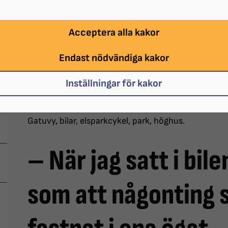
Acceptera alla kakor
Endast nödvändiga kakor
Inställningar för kakor
Gatuvy, bilar, elsparkcykel, park, höghus.
– När jag satt i bil
som att någonting 