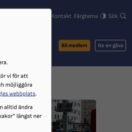
ra föreningar
Press
Kontakt
Färgtema
Sök
Bli medlem
Ge en gåva
era.
r vi för att
ch möjliggöra
gles webbplats
.
n alltid ändra
 kakor” längst ner