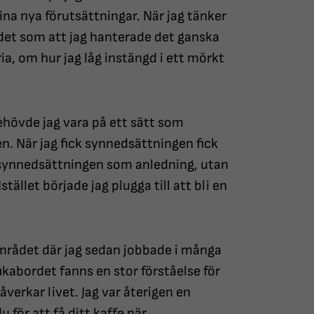
mina nya förutsättningar. När jag tänker
 det som att jag hanterade det ganska
, om hur jag låg instängd i ett mörkt
ehövde jag vara på ett sätt som
en. När jag fick synnedsättningen fick
d synnedsättningen som anledning, utan
tället började jag plugga till att bli en
mrådet där jag sedan jobbade i många
ikabordet fanns en stor förståelse för
verkar livet. Jag var återigen en
u för att få ditt kaffe när