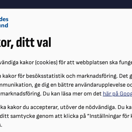
Om oss
Vå
or, ditt val
Påverkansarbete
Synskador
ändiga kakor (cookies) för att webbplatsen ska fung
 kakor för besöksstatistik och marknadsföring. Det gö
NEDSÄTTNING
SYNSKADADE BERÄTTAR
mmunikation, ge dig en bättre användarupplevelse o
T NÅGONTING SUDDIGT HADE FASTNAT I ENA ÖGAT
 marknadsföring. Du kan läsa mer om det
här på Goo
ilka kakor du accepterar, utöver de nödvändiga. Du ka
a ditt samtycke genom att klicka på ”Inställningar för
.