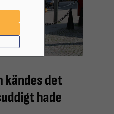
en kändes det
suddigt hade