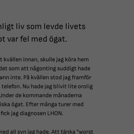
nligt liv som levde livets
ot var fel med ögat.
t kvällen innan, skulle jag köra hem
es det som att någonting suddigt hade
ann inte. På kvällen stod jag framför
lefon. Nu hade jag blivit lite orolig
 Under de kommande månaderna
riska ögat. Efter många turer med
fick jag diagnosen LHON.
 med all syn jag hade. Att tänka ”worst