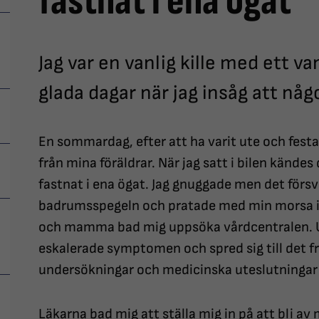
fastnat i ena ögat
Jag var en vanlig kille med ett va
glada dagar när jag insåg att någ
En sommardag, efter att ha varit ute och festa
från mina föräldrar. När jag satt i bilen känd
fastnat i ena ögat. Jag gnuggade men det försv
badrumsspegeln och pratade med min morsa i te
och mamma bad mig uppsöka vårdcentralen.
eskalerade symptomen och spred sig till det f
undersökningar och medicinska uteslutningar 
Läkarna bad mig att ställa mig in på att bli av